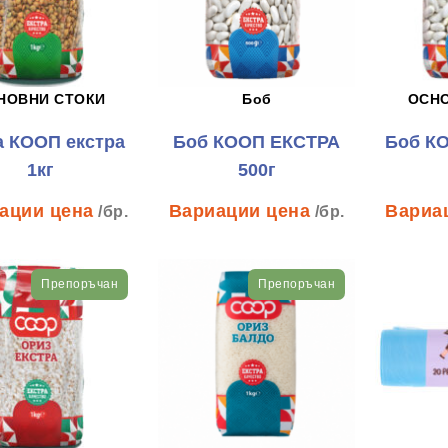
НОВНИ СТОКИ
Боб
ОСН
 КООП екстра
Боб КООП ЕКСТРА
Боб К
1кг
500г
/бр.
/бр.
Препоръчан
Препоръчан