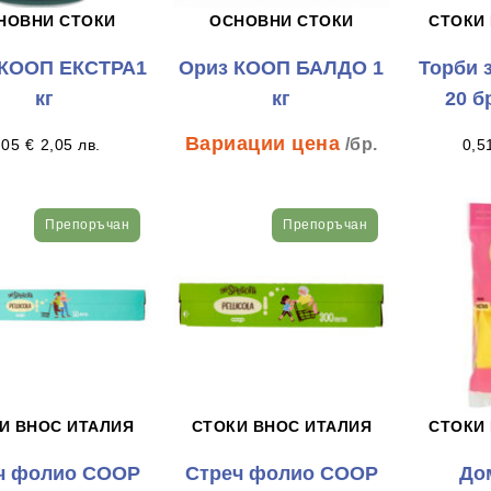
НОВНИ СТОКИ
ОСНОВНИ СТОКИ
СТОКИ
 КООП ЕКСТРА1
Ориз КООП БАЛДО 1
Торби 
кг
кг
20 б
/бр.
,05
€
2,05
лв.
0,5
Препоръчан
Препоръчан
И ВНОС ИТАЛИЯ
СТОКИ ВНОС ИТАЛИЯ
СТОКИ
ч фолио СООР
Стреч фолио СООР
До