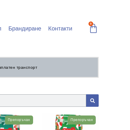
0
л
Брандиране
Контакти
зплатен транспорт
Препоръчан
Препоръчан