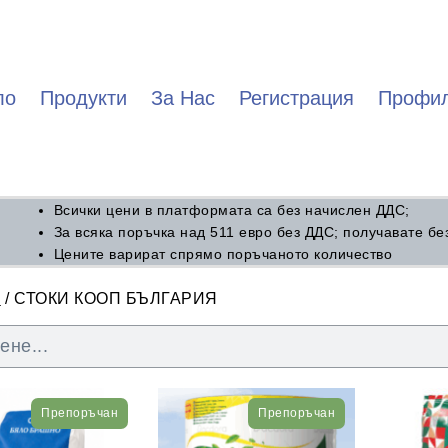
ло
Продукти
За Нас
Регистрация
Профи
Всички цени в платформата са без начислен ДДС;
За всяка поръчка над 511 евро без ДДС; получавате бе
Цените варират спрямо поръчаното количество
о
/ СТОКИ КООП БЪЛГАРИЯ
Препоръчан
Препоръчан