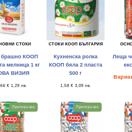
НОВНИ СТОКИ
СТОКИ КООП БЪЛГАРИЯ
ОСН
 брашно КООП
Кухненска ролка
Леща ч
та мелница 1 кг
КООП бяла 2 пласта
екс
ОВА ВИЗИЯ
500 г
,66
€
1,29
лв.
1,58
€
3,09
лв.
Препоръчан
Препоръчан