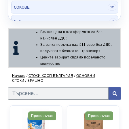
СОКОВЕ
12
Боб
4
Всички цени в платформата са без
БРАШНО
6
начислен ДДС;
За всяка поръчка над 511 евро без ДДС;
ЗАХАР
4
получавате безплатен транспорт
Цените варират спрямо поръчаното
ЛЕЩА
количество
6
Начало
/
СТОКИ КООП БЪЛГАРИЯ
/
ОСНОВНИ
ОЛИО
3
СТОКИ
/ БРАШНО
ОРИЗ
4
ОЦЕТ
9
Препоръчан
Препоръчан
СОЛ
4