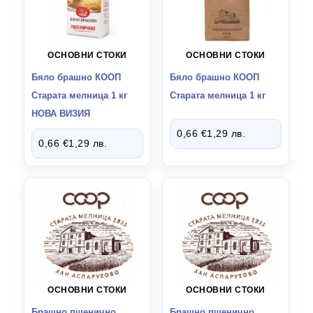
МАКАРОНЕНИ ИЗДЕЛИЯ
19
ХАРТИЕНИ ИЗДЕЛИЯ
13
ОСНОВНИ СТОКИ
ОСНОВНИ СТОКИ
Бяло брашно КООП
Бяло брашно КООП
ПОЧИСТВАЩИ
12
Старата мелница 1 кг
Старата мелница 1 кг
НОВА ВИЗИЯ
КОНСЕРВИ
34
0,66
€
1,29
лв.
0,66
€
1,29
лв.
МИНЕРАЛНА ВОДА
11
ЧАЙ
31
ВИНЕНА СЕЛЕКЦИЯ
9
ДОМАШНИ ПОТРЕБИ
17
ДРУГИ СТОКИ
ОСНОВНИ СТОКИ
ОСНОВНИ СТОКИ
112
Брашно пшенично
Брашно пшенично