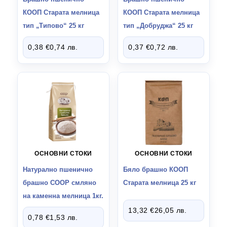
СТОКИ ВНОС ИТАЛИЯ
139
КООП Старата мелница
КООП Старата мелница
тип „Типово“ 25 кг
тип „Добруджа“ 25 кг
СТОКИ ВНОС ИСПАНИЯ
5
0,38
€
0,74
лв.
0,37
€
0,72
лв.
ОСНОВНИ СТОКИ
ОСНОВНИ СТОКИ
Натурално пшенично
Бяло брашно КООП
брашно COOP смляно
Старата мелница 25 кг
на каменна мелница 1кг.
13,32
€
26,05
лв.
0,78
€
1,53
лв.