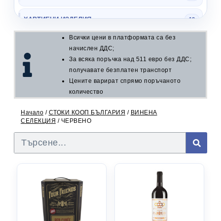
ХАРТИЕНИ ИЗДЕЛИЯ
13
Всички цени в платформата са без
ПОЧИСТВАЩИ
12
начислен ДДС;
За всяка поръчка над 511 евро без ДДС;
КОНСЕРВИ
34
получавате безплатен транспорт
Цените варират спрямо поръчаното
МИНЕРАЛНА ВОДА
количество
11
Начало
/
СТОКИ КООП БЪЛГАРИЯ
/
ВИНЕНА
ЧАЙ
31
СЕЛЕКЦИЯ
/ ЧЕРВЕНО
ВИНЕНА СЕЛЕКЦИЯ
9
БЯЛО
3
ЧЕРВЕНО
3
РОЗЕ
2