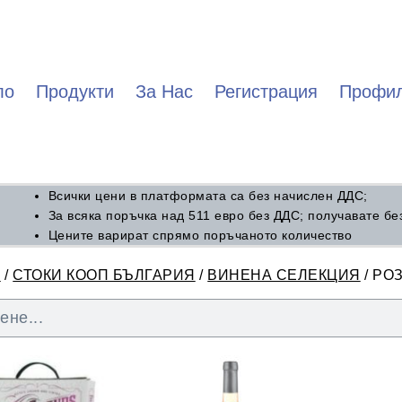
ло
Продукти
За Нас
Регистрация
Профи
Всички цени в платформата са без начислен ДДС;
За всяка поръчка над 511 евро без ДДС; получавате бе
Цените варират спрямо поръчаното количество
о
/
СТОКИ КООП БЪЛГАРИЯ
/
ВИНЕНА СЕЛЕКЦИЯ
/ РО