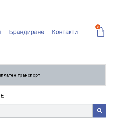
0
л
Брандиране
Контакти
зплатен транспорт
ЗЕ