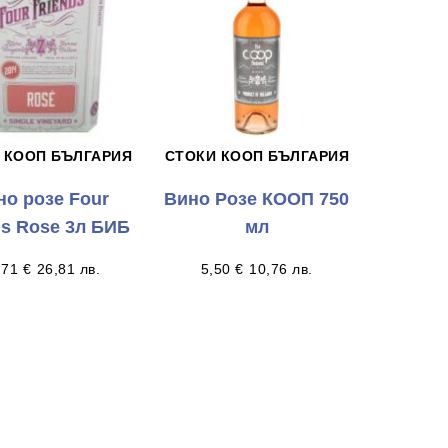
 КООП БЪЛГАРИЯ
СТОКИ КООП БЪЛГАРИЯ
но розе Four
Вино Розе КООП 750
ds Rose 3л БИБ
мл
,71
€
26,81
лв.
5,50
€
10,76
лв.