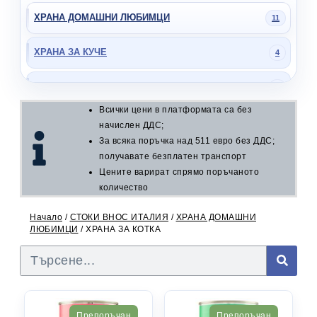
ХРАНА ДОМАШНИ ЛЮБИМЦИ
11
ХРАНА ЗА КУЧЕ
4
ХРАНА ЗА КОТКА
7
Всички цени в платформата са без
БЕЗАЛКОХОЛНИ НАПИТКИ
начислен ДДС;
4
За всяка поръчка над 511 евро без ДДС;
получавате безплатен транспорт
ЗАХАРНИ ИЗДЕЛИЯ
25
Цените варират спрямо поръчаното
количество
КОНСЕРВИ
16
Начало
/
СТОКИ ВНОС ИТАЛИЯ
/
ХРАНА ДОМАШНИ
ОВКУСИТЕЛИ
ЛЮБИМЦИ
/ ХРАНА ЗА КОТКА
5
БИТОВА ХИМИЯ
45
МАКАРОНЕНИ ИЗДЕЛИЯ
3
Препоръчан
Препоръчан