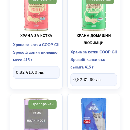
СТОКИ ВНОС ИСПАНИЯ
5
ХРАНА ЗА КОТКА
ХРАНА ДОМАШНИ
ЛЮБИМЦИ
Храна за котки СООР Gli
Храна за котки СООР Gli
Spesotti хапки пилешко
Spesotti хапки със
месо 415 г
сьомга 415 г
0,82
€
1,60
лв.
0,82
€
1,60
лв.
Препоръчан
Няма
наличност