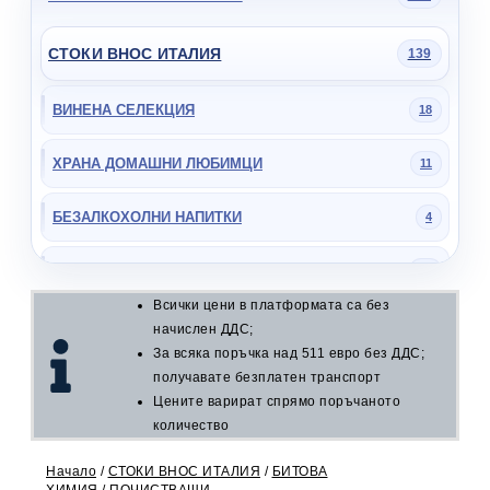
СТОКИ ВНОС ИТАЛИЯ
139
ВИНЕНА СЕЛЕКЦИЯ
18
ХРАНА ДОМАШНИ ЛЮБИМЦИ
11
БЕЗАЛКОХОЛНИ НАПИТКИ
4
ЗАХАРНИ ИЗДЕЛИЯ
25
Всички цени в платформата са без
КОНСЕРВИ
16
начислен ДДС;
За всяка поръчка над 511 евро без ДДС;
ОВКУСИТЕЛИ
получавате безплатен транспорт
5
Цените варират спрямо поръчаното
количество
БИТОВА ХИМИЯ
45
Начало
/
СТОКИ ВНОС ИТАЛИЯ
/
БИТОВА
ПОЧИСТВАЩИ
29