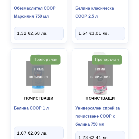
Обезмаслител СООР
Белина класическа
Марсилия 750 мл
COOP 2,5 л
1,32
€
2,58
лв.
1,54
€
3,01
лв.
Препоръчан
Препоръчан
Няма
Няма
наличност
наличност
ПОЧИСТВАЩИ
ПОЧИСТВАЩИ
Белина СООР 1 л
Универсален спрей за
почистване СООР с
белина 750 мл
1,07
€
2,09
лв.
1,23
€
2,41
лв.